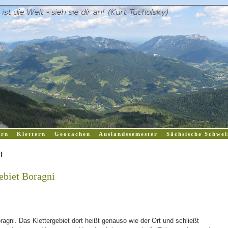
rn
Klettern
Geocachen
Auslandssemester
Sächsische Schwei
l
gebiet Boragni
ragni. Das Klettergebiet dort heißt genauso wie der Ort und schließt