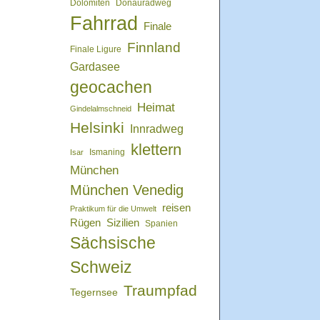
Dolomiten
Donauradweg
Fahrrad
Finale
Finnland
Finale Ligure
Gardasee
geocachen
Heimat
Gindelalmschneid
Helsinki
Innradweg
klettern
Isar
Ismaning
München
München Venedig
reisen
Praktikum für die Umwelt
Rügen
Sizilien
Spanien
Sächsische
Schweiz
Traumpfad
Tegernsee