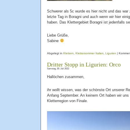
Schwerer als 5c wurde es hier nicht und das wa
letzte Tag in Boragni und auch wenn wir hier ein
haben. Das Klettergebiet Boragni ist jedenfalls s
Liebe Grüße,
Sabine
Abgelegt in
Klettern
,
Klettersommer Italien
,
Ligurien
|
Komment
Dritter Stopp in Ligurien: Orco
Samstag, 30. Juli 2022
Hallöchen zusammen,
ihr wollt wissen, was der schönste Ort unserer
Anfang September. An keinem Ort haben wir uns so
Kletterregion von Finale.