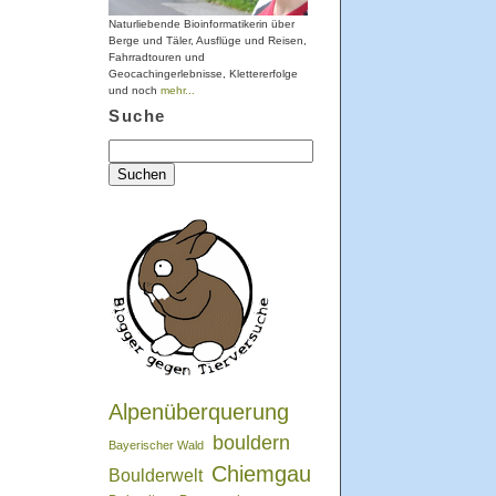
Naturliebende Bioinformatikerin über
Berge und Täler, Ausflüge und Reisen,
Fahrradtouren und
Geocachingerlebnisse, Klettererfolge
und noch
mehr...
Suche
Suchen
nach:
Alpenüberquerung
bouldern
Bayerischer Wald
Chiemgau
Boulderwelt