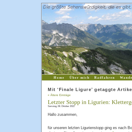
Home
Über mich
Radfahren
Wande
Mit ‘Finale Ligure’ getaggte Artike
« Ältere Einträge
Letzter Stopp in Ligurien: Kletter
Samstag, 08. Oktober 2022
Hallo zusammen,
für unseren letzten Ligurienstopp ging es nach Bo