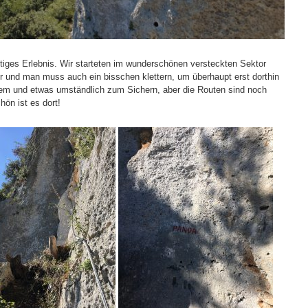
chtiges Erlebnis. Wir starteten im wunderschönen versteckten Sektor
er und man muss auch ein bisschen klettern, um überhaupt erst dorthin
em und etwas umständlich zum Sichern, aber die Routen sind noch
hön ist es dort!