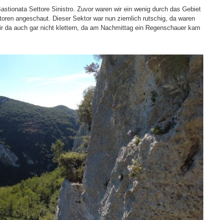
Bastionata Settore Sinistro. Zuvor waren wir ein wenig durch das Gebiet
oren angeschaut. Dieser Sektor war nun ziemlich rutschig, da waren
wir da auch gar nicht klettern, da am Nachmittag ein Regenschauer kam