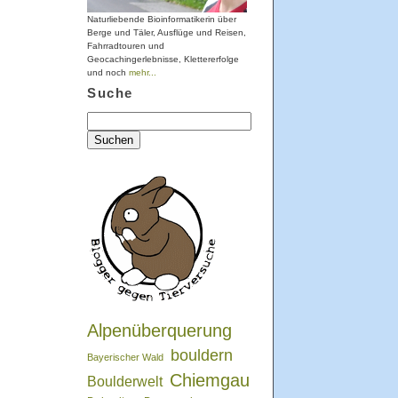
Naturliebende Bioinformatikerin über
Berge und Täler, Ausflüge und Reisen,
Fahrradtouren und
Geocachingerlebnisse, Klettererfolge
und noch
mehr...
Suche
Suchen
nach:
Alpenüberquerung
bouldern
Bayerischer Wald
Chiemgau
Boulderwelt