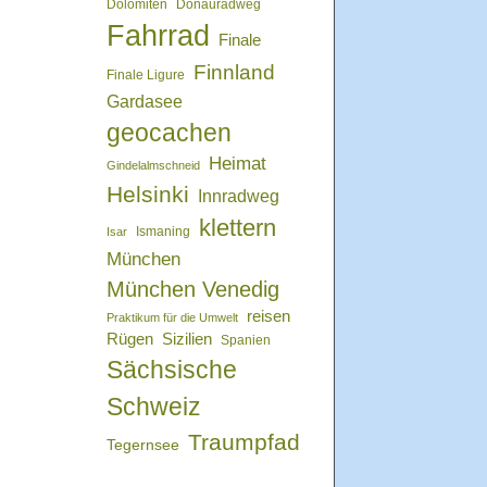
Dolomiten
Donauradweg
Fahrrad
Finale
Finnland
Finale Ligure
Gardasee
geocachen
Heimat
Gindelalmschneid
Helsinki
Innradweg
klettern
Isar
Ismaning
München
München Venedig
reisen
Praktikum für die Umwelt
Rügen
Sizilien
Spanien
Sächsische
Schweiz
Traumpfad
Tegernsee