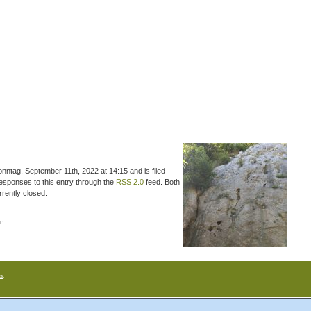
nntag, September 11th, 2022 at 14:15 and is filed
responses to this entry through the
RSS 2.0
feed. Both
rently closed.
n.
s
.