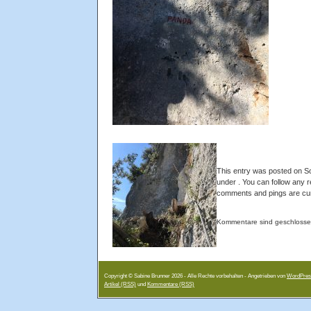
This entry was posted on So
under . You can follow any 
comments and pings are cur
Kommentare sind geschlosse
Copyright © Sabine Brunner 2026 - Alle Rechte vorbehalten - Angetrieben von
WordPres
Artikel (RSS)
und
Kommentare (RSS)