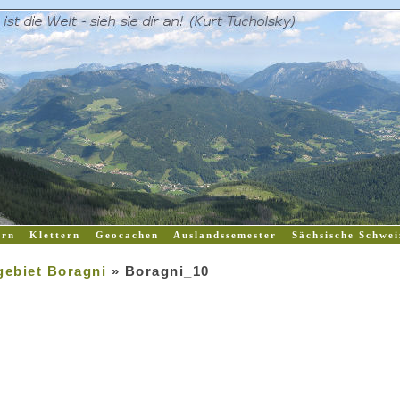
rn
Klettern
Geocachen
Auslandssemester
Sächsische Schwei
rgebiet Boragni
» Boragni_10