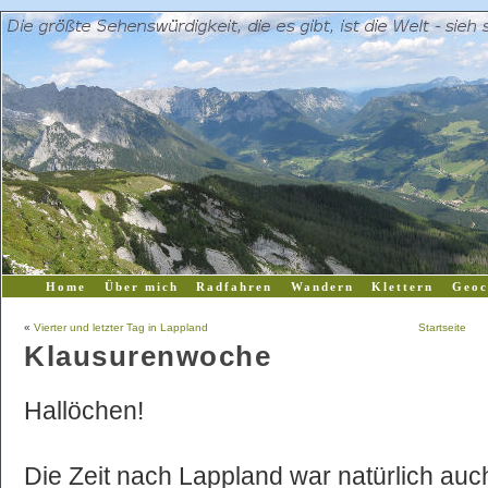
Home
Über mich
Radfahren
Wandern
Klettern
Geoc
«
Vierter und letzter Tag in Lappland
Startseite
Klausurenwoche
Hallöchen!
Die Zeit nach Lappland war natürlich auc