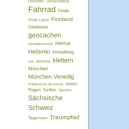
Dolomiten
Donauradweg
Fahrrad
Finale
Finnland
Finale Ligure
Gardasee
geocachen
Heimat
Gindelalmschneid
Helsinki
Innradweg
klettern
Isar
Ismaning
München
München Venedig
reisen
Praktikum für die Umwelt
Rügen
Sizilien
Spanien
Sächsische
Schweiz
Traumpfad
Tegernsee