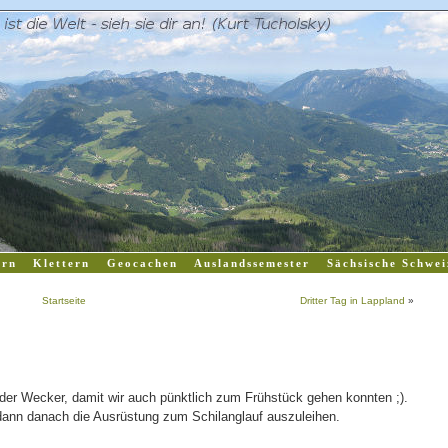
rn
Klettern
Geocachen
Auslandssemester
Sächsische Schwei
Startseite
Dritter Tag in Lappland
»
der Wecker, damit wir auch pünktlich zum Frühstück gehen konnten ;).
dann danach die Ausrüstung zum Schilanglauf auszuleihen.