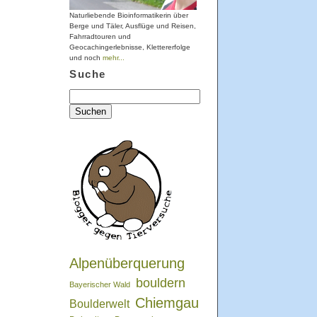
Naturliebende Bioinformatikerin über
Berge und Täler, Ausflüge und Reisen,
Fahrradtouren und
Geocachingerlebnisse, Klettererfolge
und noch
mehr...
Suche
Suchen
nach:
Alpenüberquerung
bouldern
Bayerischer Wald
Chiemgau
Boulderwelt