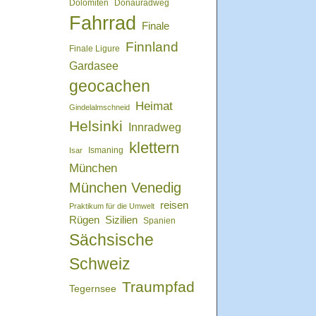
Dolomiten
Donauradweg
Fahrrad
Finale
Finnland
Finale Ligure
Gardasee
geocachen
Heimat
Gindelalmschneid
Helsinki
Innradweg
klettern
Isar
Ismaning
München
München Venedig
reisen
Praktikum für die Umwelt
Rügen
Sizilien
Spanien
Sächsische
Schweiz
Traumpfad
Tegernsee