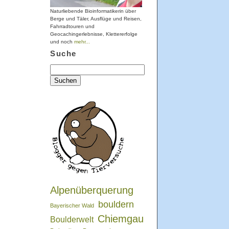
Naturliebende Bioinformatikerin über
Berge und Täler, Ausflüge und Reisen,
Fahrradtouren und
Geocachingerlebnisse, Klettererfolge
und noch
mehr...
Suche
Suchen
nach:
Alpenüberquerung
bouldern
Bayerischer Wald
Chiemgau
Boulderwelt