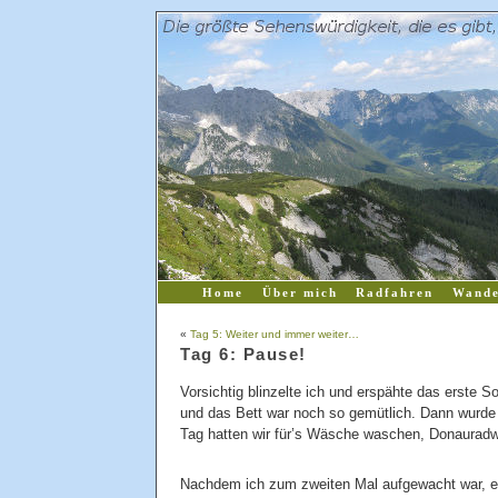
Home
Über mich
Radfahren
Wande
«
Tag 5: Weiter und immer weiter…
Tag 6: Pause!
Vorsichtig blinzelte ich und erspähte das erste 
und das Bett war noch so gemütlich. Dann wurde
Tag hatten wir für’s Wäsche waschen, Donauradw
Nachdem ich zum zweiten Mal aufgewacht war, en