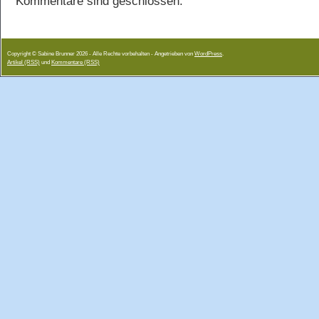
Kommentare sind geschlossen.
Copyright © Sabine Brunner 2026 - Alle Rechte vorbehalten - Angetrieben von
WordPress
.
Artikel (RSS)
und
Kommentare (RSS)