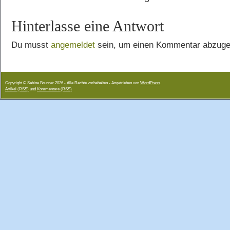
Hinterlasse eine Antwort
Du musst
angemeldet
sein, um einen Kommentar abzuge
Copyright © Sabine Brunner 2026 - Alle Rechte vorbehalten - Angetrieben von
WordPress
.
Artikel (RSS)
und
Kommentare (RSS)