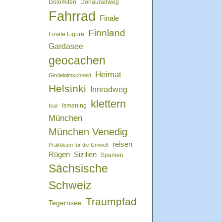
Dolomiten
Donauradweg
Fahrrad
Finale
Finnland
Finale Ligure
Gardasee
geocachen
Heimat
Gindelalmschneid
Helsinki
Innradweg
klettern
Isar
Ismaning
München
München Venedig
reisen
Praktikum für die Umwelt
Rügen
Sizilien
Spanien
Sächsische
Schweiz
Traumpfad
Tegernsee