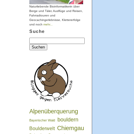
Naturliebende Bioinformatikerin über
Berge und Täler, Ausflüge und Reisen,
Fahrradtouren und
Geocachingerlebnisse, Klettererfolge
und noch
mehr...
Suche
Suchen
nach:
Alpenüberquerung
bouldern
Bayerischer Wald
Chiemgau
Boulderwelt