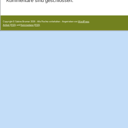
Kommentare sind geschlossen.
Copyright © Sabine Brunner 2026 - Alle Rechte vorbehalten - Angetrieben von
WordPress
.
Artikel (RSS)
und
Kommentare (RSS)