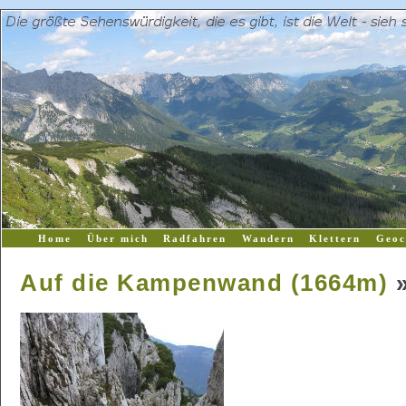
Home
Über mich
Radfahren
Wandern
Klettern
Geoc
Auf die Kampenwand (1664m)
»