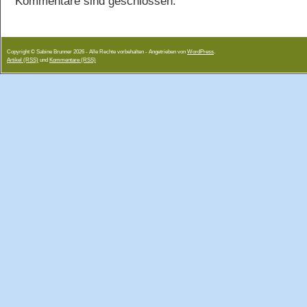
Kommentare sind geschlossen.
Copyright © Sabine Brunner 2026 - Alle Rechte vorbehalten - Angetrieben von
WordPress
.
Artikel (RSS)
und
Kommentare (RSS)