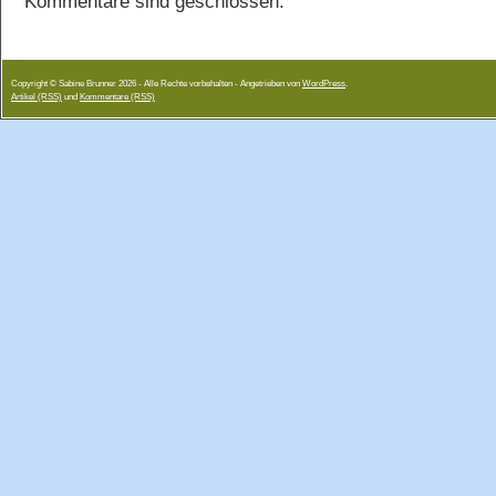
Kommentare sind geschlossen.
Copyright © Sabine Brunner 2026 - Alle Rechte vorbehalten - Angetrieben von
WordPress
.
Artikel (RSS)
und
Kommentare (RSS)